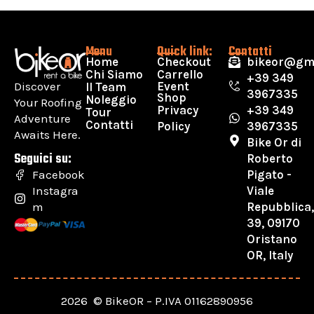
Menu
Quick link:
Contatti
Home
Checkout
bikeor@gm
Chi Siamo
Carrello
+39 349
Discover
Event
Il Team
3967335
Shop
Noleggio
Your Roofing
Privacy
+39 349
Tour
Adventure
Contatti
Policy
3967335
Awaits Here.
Bike Or di
Seguici su:
Roberto
Pigato -
Facebook
Viale
Instagra
Repubblica
m
39, 09170
Oristano
OR, Italy
2026 © BikeOR – P.IVA 01162890956