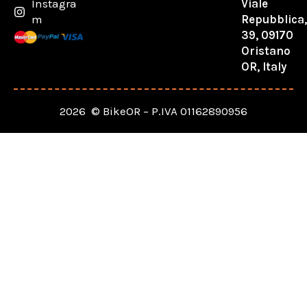
Viale
Instagra
Repubblica
m
39, 09170
Oristano
OR, Italy
2026 © BikeOR – P.IVA 01162890956