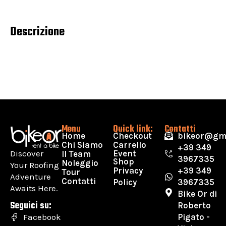
Descrizione
Menu
Quick link:
Contatti
Home
Checkout
bikeor@gm
Chi Siamo
Carrello
+39 349
Discover
Event
Il Team
3967335
Shop
Noleggio
Your Roofing
Privacy
+39 349
Tour
Adventure
Contatti
Policy
3967335
Awaits Here.
Bike Or di
Seguici su:
Roberto
Pigato -
Facebook