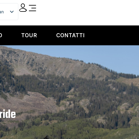
ian
ish
O
TOUR
CONTATTI
ride