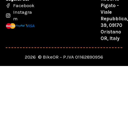
Pigato -
Facebook
Viale
Instagra
Repubblica
m
39, 09170
Oristano
OR, Italy
2026 © BikeOR – P.IVA 01162890956