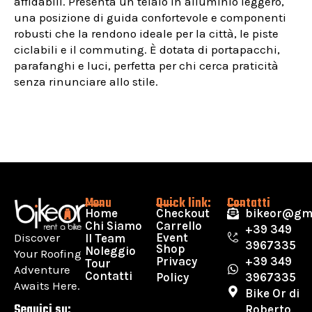
affidabili. Presenta un telaio in alluminio leggero,
una posizione di guida confortevole e componenti
robusti che la rendono ideale per la città, le piste
ciclabili e il commuting. È dotata di portapacchi,
parafanghi e luci, perfetta per chi cerca praticità
senza rinunciare allo stile.
Menu
Quick link:
Contatti
Home
Checkout
bikeor@gm
Chi Siamo
Carrello
+39 349
Discover
Event
Il Team
3967335
Shop
Noleggio
Your Roofing
Privacy
+39 349
Tour
Adventure
Contatti
Policy
3967335
Awaits Here.
Bike Or di
Seguici su:
Roberto